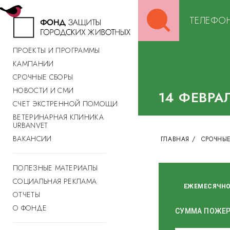
Search
ТЕЛЕФОН
for:
ПРОЕКТЫ И ПРОГРАММЫ
КАМПАНИИ
СРОЧНЫЕ СБОРЫ
НОВОСТИ И СМИ
14 ФЕВРА
СЧЕТ ЭКСТРЕННОЙ ПОМОЩИ
ВЕТЕРИНАРНАЯ КЛИНИКА
URBANVET
ВАКАНСИИ
ГЛАВНАЯ
/
СРОЧНЫЕ
ПОЛЕЗНЫЕ МАТЕРИАЛЫ
СОЦИАЛЬНАЯ РЕКЛАМА
ЕЖЕМЕСЯЧН
ОТЧЕТЫ
О ФОНДЕ
СУММА ПОЖЕ