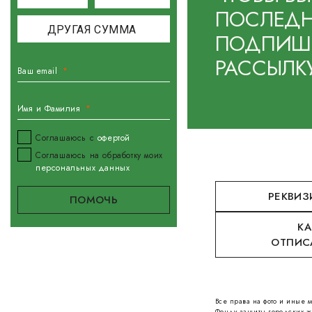
ПОСЛЕДН
ПОДПИШИ
РАССЫЛК
Ваш email
Имя и Фамилия
Соглашаюсь с
офертой
Соглашаюсь на обработку моих
персональных данных
РЕКВИЗ
КА
ОТПИС
Все права на фото и иные
Фонду защиты городских ж