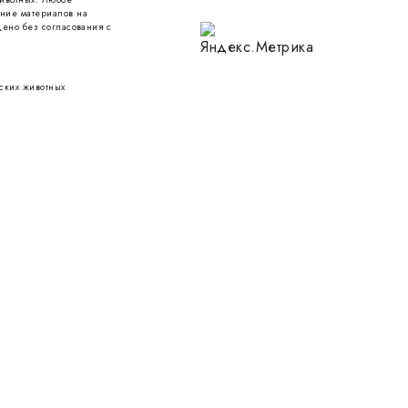
ние материалов на
ено без согласования с
ских животных