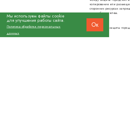
копирование или размеще
сторонних ресурсах запрещ
правообладателем.
Мы используем файлы cookie
для улучшения работы сайта.
Ок
Политика обработки персональных
© 2026 Фонд защиты город
данных