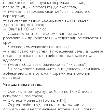
преподносить её в нужных форматах (письмо,
презентация, инфографика) до адресата;
– Умение планировать свои действия в работе с
партнерами;
– Уверенные навыки самопрезентации и ведения
деловых переговоров;
– Опыт в НКО как плюс;
– Самостоятельность в формировании задач,
расставлении приоритетов и достижении результатов в
срок;
– Высокие коммуникативные навыки;
– У вас грамотная устная и письменная речь, вы умеете
писать в разных стилях, наиболее подходящих для
адресатов;
– Умеете общаться с бизнесом на “их языке”;
– Вы разделяете наши миссию и ценности, принципы
эффективного альтруизма и стремитесь помогать
животным ​​​​​​​
Что мы предлагаем:
– Официальное трудоустройство по ТК РФ после
испытательного срока;
– Система мотивации (оклад + KPI);
– Формат работы удаленный, с выездами на
формальные и неформальные встречи в наш приют