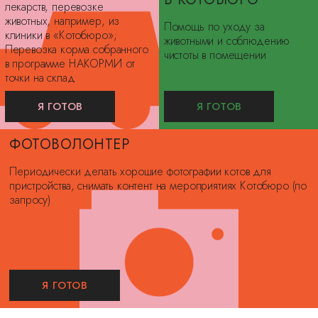
лекарств, перевозке
животных, например, из
Помощь по уходу за
клиники в «Котобюро»;
животными и соблюдению
Перевозка корма собранного
чистоты в помещении
в программе НАКОРМИ от
точки на склад
Я ГОТОВ
Я ГОТОВ
ФОТОВОЛОНТЕР
Периодически делать хорошие фотографии котов для
пристройства, снимать контент на мероприятиях Котобюро (по
запросу)
Я ГОТОВ