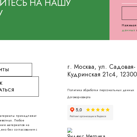
ТЕСЬ НА НАШУ
У
Нажимая 
данных
г. Москва, ул. Садовая-
ИТЫ
Кудринская 21с4, 1230
К
АТЬСЯ
Политика обработки персональных данных
Договор-оферта
 материалы принадлежат
ивотных. Любое
ние материалов на
ено без согласования с