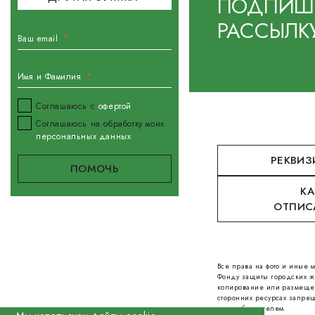
ПОДПИШИ
РАССЫЛК
Ваш email
Имя и Фамилия
Соглашаюсь с
офертой
Соглашаюсь на обработку моих
персональных данных
РЕКВИЗ
КА
ОТПИС
Все права на фото и иные
Фонду защиты городских ж
копирование или размеще
сторонних ресурсах запрещ
правообладателем.