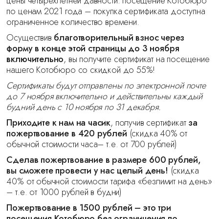
цены четырёхлетней давности: посещение Котобюро
по ценам 2021 года – покупка сертификата доступна
ограниченное количество времени.
Осуществив
благотворительный взнос через
форму в конце этой страницы до 3 ноября
включительно
, вы получите сертификат на посещение
нашего Котобюро со скидкой до 55%!
Сертификаты будут отправлены по электронной почте
до 7 ноября включительно и действительны каждый
будний день с 10 ноября по 31 декабря.
Приходите к нам на часик
, получив сертификат
за
пожертвование в
420 рублей
(скидка 40% от
обычной стоимости часа– т.е. от 700 рублей)
Сделав пожертвование в размере
600 рублей,
вы сможете провести у нас целый день!
(скидка
40% от обычной стоимости тарифа «безлимит на день»
– т.е. от 1000 рублей в будни)
Пожертвование в 1500 рублей – это три
посещения Котобюро без ограничения по