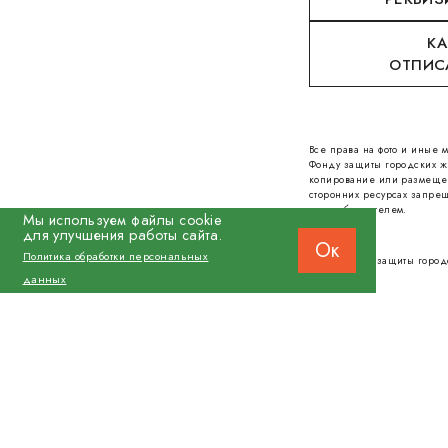
КА
ОТПИС
Все права на фото и иные
Фонду защиты городских ж
копирование или размеще
сторонних ресурсах запрещ
правообладателем.
Мы используем файлы cookie
для улучшения работы сайта.
Ок
Политика обработки персональных
© 2026 Фонд защиты город
данных