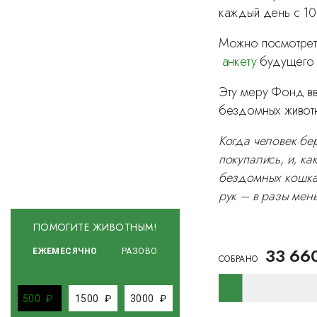
каждый день с 10
Можно посмотре
анкету
будущего 
Эту меру Фонд вв
бездомных животн
Когда человек бе
покупались, и, ка
бездомных кошка
рук – в разы мен
ПОМОГИТЕ ЖИВОТНЫМ!
33 66
ЕЖЕМЕСЯЧНО
РАЗОВО
CОБРАНО
500
₽
1500
₽
3000
₽