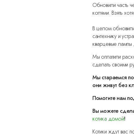
Обновили часть ч
когтями. Взять хо
В целом обновили
сантехнику и уст
кварцевые лампы
Мы оплатили расх
сделать своими р
Мы стараемся п
они живут без к
Помогите нам по
Вы можете сдела
котика домой
!
Котики ждут вас 