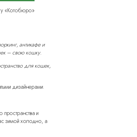
юту «Котобюро»
оркинг, антикафе и
овек – свою кошку.
странство для кошек,
атыми дизайнерами.
о пространства и
ас зимой холодно, а