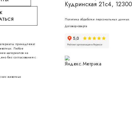
Кудринская 21с4, 1230
К
АТЬСЯ
Политика обработки персональных данных
Договор-оферта
 материалы принадлежат
ивотных. Любое
ние материалов на
ено без согласования с
ских животных