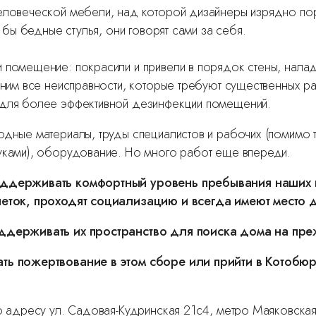
еловеческой мебели, над которой дизайнеры изрядно по
тя бы бедные стулья, они говорят сами за себя.
 помещение: покрасили и привели в порядок стены, налад
раним все неисправности, которые требуют существенных р
 для более эффективной дезинфекции помещений.
одные материалы, труды специалистов и рабочих (помимо 
уками), оборудование. Но много работ еще впереди.
оддерживать комфортный уровень пребывания наших 
леток, проходят социализацию и всегда имеют место 
ддерживать их пространство для поиска дома на пр
ть пожертвование в этом сборе или прийти в Котобюр
по адресу ул. Садовая-Кудринская 21с4, метро Маяковска