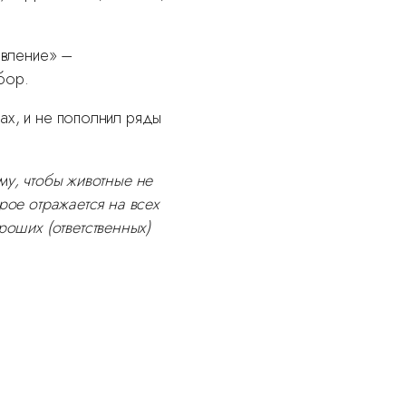
овление» –
бор.
ах, и не пополнил ряды
му, чтобы животные не
рое отражается на всех
роших (ответственных)