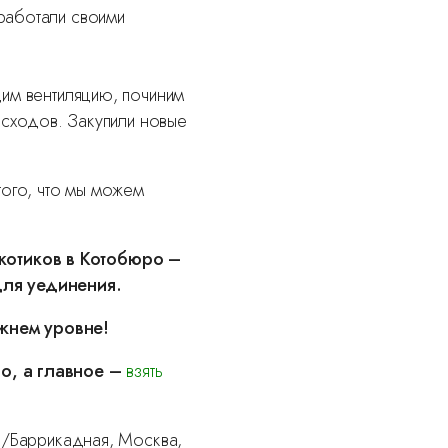
работали своими
им вентиляцию, починим
асходов. Закупили новые
того, что мы можем
котиков в Котобюро –
для уединения.
ежнем уровне!
о, а главное –
взять
я/Баррикадная, Москва,