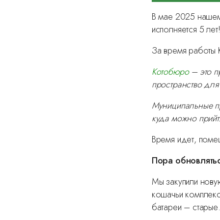
В мае 2025 нашем
исполняется 5 лет
За время работы
Котобюро
– это п
пространство для
Муниципальные пр
куда можно прийти
Время идет, поме
Пора обновлятьс
Мы закупили нову
кошачьи комплекс
батареи – старые