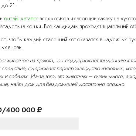
 до 21.
ть
онлайн-каталог
всех котиков и заполнить заявку на «укот
владельца кошки. Все кандидаты проходят тщательный от
ел, чтобы каждый спасенный кот оказался в надёжных рук
ых вновь.
рёт животное из приюта, он поддерживает тенденцию к то
к следствие, сдерживает перепроизводство животных, кото
х и собаках.
Из-за того, что животных – очень много, а хо
ьше, найти дом для бездомышей достаточно сложно.
0/400 000 ₽