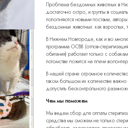
Проблема бездомных животных в Ни
достаточно остро, и группы в социал
пополняются новыми постами, авторы
бездомных животных: как взрослых, та
В Нижнем Новгороде, как и во многи
программа ОСВВ (отлов-стерилизация
обитания) работает только с собакам
потомстве ложится на плечи волонтер
В нашей стране огромное количеств
таком большом их количестве важно 
допустить бесконтрольного размнож
Чем мы поможем
Мы ведем сбор для оплаты стерилиз
средства мы сможем не только стерил