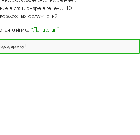
 им необходимое обследование и
ие в стационаре в течении 10
 возможных осложнений.
рная клиника
“Ланцелап”
поддержку!