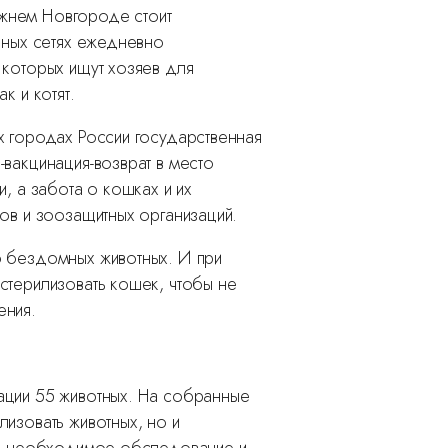
жнем Новгороде стоит
ьных сетях ежедневно
 которых ищут хозяев для
к и котят.
х городах России государственная
-вакцинация-возврат в место
и, а забота о кошках и их
ов и зоозащитных организаций.
о бездомных животных. И при
стерилизовать кошек, чтобы не
ения.
ации 55 животных. На собранные
изовать животных, но и