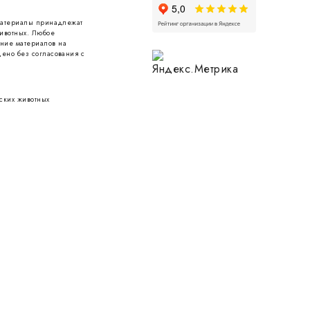
 материалы принадлежат
ивотных. Любое
ние материалов на
ено без согласования с
ских животных