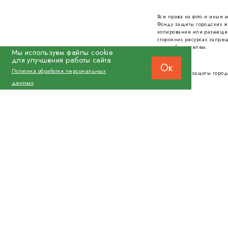
Все права на фото и иные
Фонду защиты городских ж
копирование или размеще
сторонних ресурсах запрещ
правообладателем.
Мы используем файлы cookie
для улучшения работы сайта.
Ок
Политика обработки персональных
© 2026 Фонд защиты город
данных