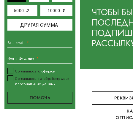
ЧТОБЫ БЫ
5000
₽
10000
₽
ПОСЛЕДН
ПОДПИШИ
РАССЫЛК
Ваш email
Имя и Фамилия
Соглашаюсь с
офертой
Соглашаюсь на обработку моих
персональных данных
РЕКВИЗ
КА
ОТПИС