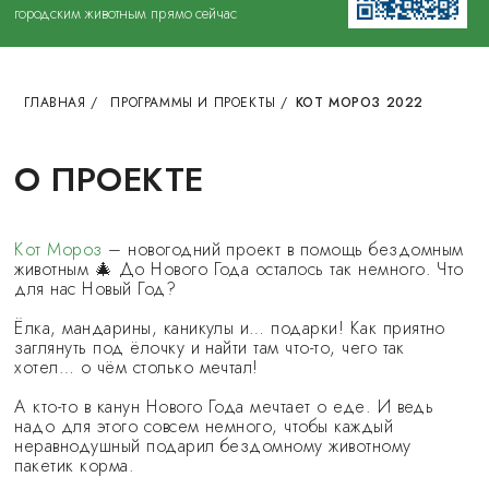
городским животным прямо сейчас
ГЛАВНАЯ
/
ПРОГРАММЫ И ПРОЕКТЫ
/
КОТ МОРОЗ 2022
О ПРОЕКТЕ
Кот Мороз
– н
овогодний проект в помощь бездомным
животным 🎄
До Нового Года осталось так немного. Что
для нас Новый Год?
Ёлка, мандарины, каникулы и… подарки! Как приятно
заглянуть под ёлочку и найти там что-то, чего так
хотел… о чём столько мечтал!
А кто-то в канун Нового Года мечтает о еде. И ведь
надо для этого совсем немного, чтобы каждый
неравнодушный подарил бездомному животному
пакетик корма.