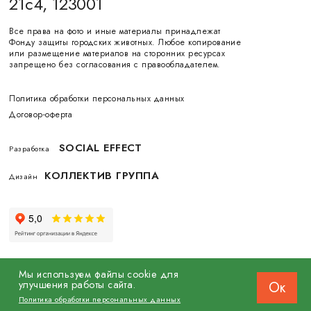
21с4, 123001
Все права на фото и иные материалы принадлежат
Фонду защиты городских животных. Любое копирование
или размещение материалов на сторонних ресурсах
запрещено без согласования с правообладателем.
Политика обработки персональных данных
Договор-оферта
SOCIAL EFFECT
Разработка
КОЛЛЕКТИВ ГРУППА
Дизайн
Мы используем файлы cookie для
улучшения работы сайта.
Ок
© 2026 Фонд защиты городских животных
Политика обработки персональных данных