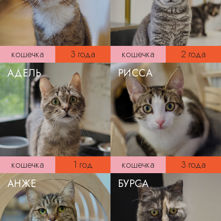
кошечка
3 года
кошечка
2 года
АДЕЛЬ
РИССА
кошечка
1 год
кошечка
3 года
АНЖЕ
БУРСА