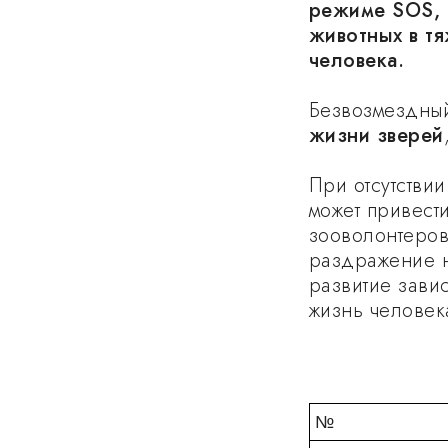
режиме SOS, 
животных в тя
человека.
Безвозмездный
жизни зверей
При отсутстви
может привест
зооволонтеров
раздражение на
развитие зави
жизнь человек
№