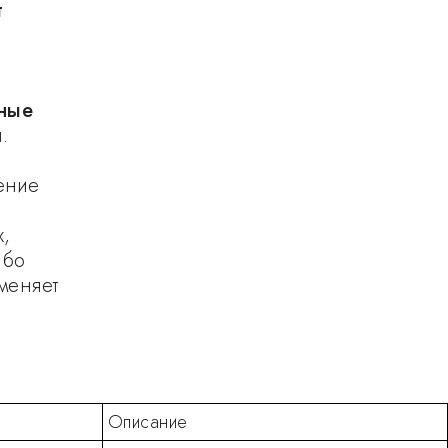
т
нные
.
ение
х,
ибо
меняет
Описание