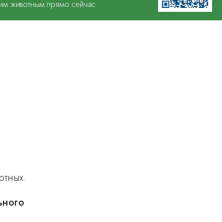
им животным прямо сейчас
отных.
ьного