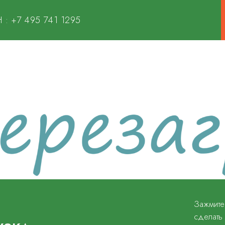
 :
+7 495 741 1295
Зажмите
сделать