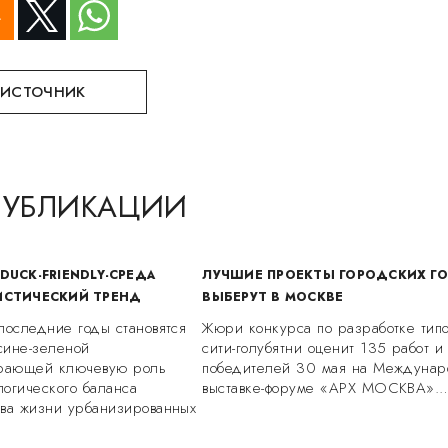
 ИСТОЧНИК
ПУБЛИКАЦИИ
DUCK-FRIENDLY-СРЕДА
ЛУЧШИЕ ПРОЕКТЫ ГОРОДСКИХ Г
ИСТИЧЕСКИЙ ТРЕНД
ВЫБЕРУТ В МОСКВЕ
последние годы становятся
Жюри конкурса по разработке типо
сине-зеленой
сити-голубятни оценит 135 работ и
грающей ключевую роль
победителей 30 мая на Междунар
огического баланса
выставке-форуме «АРХ МОСКВА».
тва жизни урбанизированных