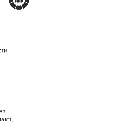
сти
»
ез
тают,