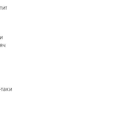
тит
 и
яч
-таки