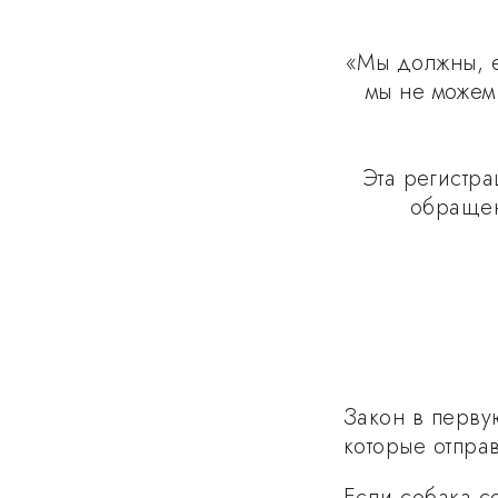
«Мы должны, е
мы не можем
Эта регистр
обращен
Закон в перву
которые отпра
Если собака с