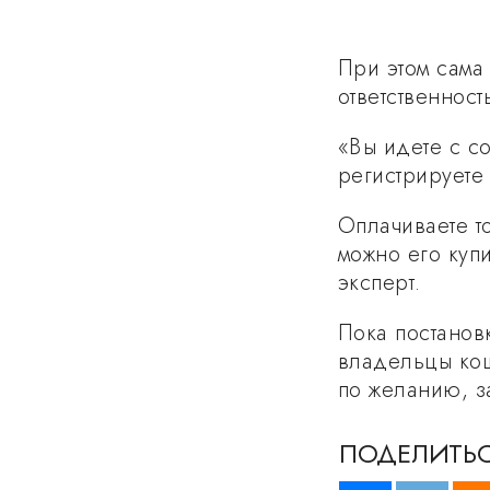
При этом сама
ответственнос
«Вы идете с с
регистрируете 
Оплачиваете т
можно его куп
эксперт.
Пока постановк
владельцы кош
по желанию, з
ПОДЕЛИТЬС