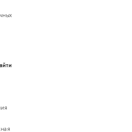
ечных
айти
ния
жная