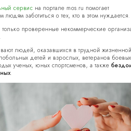
ьный сервис
на портале mos.ru помогает
людям заботиться о тех, кто в этом нуждается.
 только проверенные некоммерческие организ
.
вают людей, оказавшихся в трудной жизненно
елобольных детей и взрослых, ветеранов боевы
одых ученых, юных спортсменов, а также
бездо
тных
.