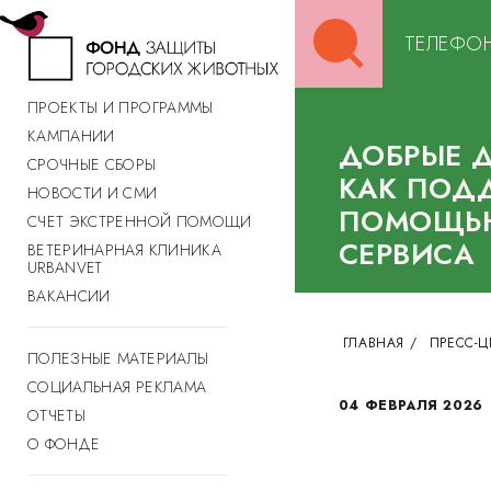
Search
ТЕЛЕФОН
for:
ПРОЕКТЫ И ПРОГРАММЫ
КАМПАНИИ
ДОБРЫЕ Д
СРОЧНЫЕ СБОРЫ
КАК ПОД
НОВОСТИ И СМИ
ПОМОЩЬЮ
СЧЕТ ЭКСТРЕННОЙ ПОМОЩИ
СЕРВИСА
ВЕТЕРИНАРНАЯ КЛИНИКА
URBANVET
ВАКАНСИИ
ГЛАВНАЯ
/
ПРЕСС-Ц
ПОЛЕЗНЫЕ МАТЕРИАЛЫ
СОЦИАЛЬНАЯ РЕКЛАМА
04 ФЕВРАЛЯ 2026
ОТЧЕТЫ
О ФОНДЕ