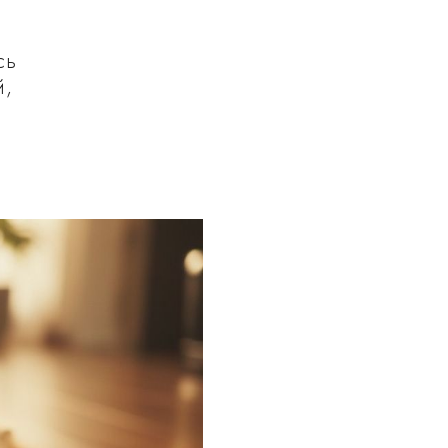
сь
й,
.