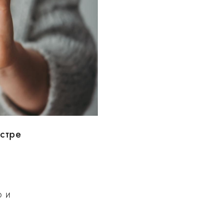
естре
о и