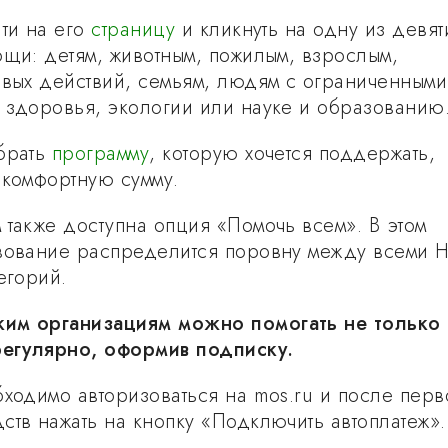
йти на его
страницу
и кликнуть на одну из девят
ощи: детям, животным, пожилым, взрослым,
евых действий, семьям, людям с ограниченными
 здоровья, экологии или науке и образованию
брать
программу
, которую хочется поддержать,
 комфортную сумму.
 также доступна опция «Помочь всем». В этом
вование распределится поровну между всеми 
егорий.
им организациям можно помогать не только
регулярно, оформив подписку.
бходимо авторизоваться на mos.ru и после перв
ств нажать на кнопку «Подключить автоплатеж».