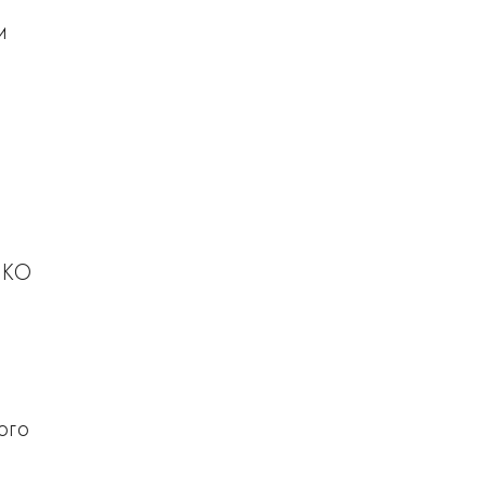
и
.
НКО
ого