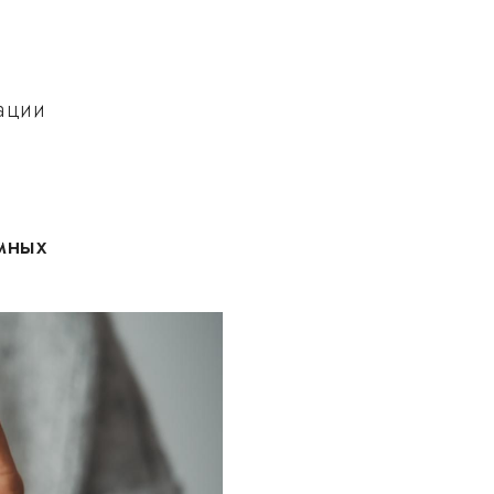
ации
й
х
мных