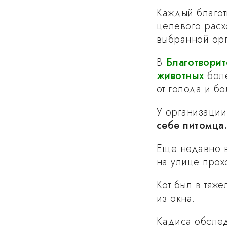
Каждый благот
целевого расх
выбранной орг
В
Благотвори
животных
боле
от голода и б
У организации
себе питомца
Еще недавно в
на улице прох
Кот был в тяж
из окна.
Кадиса обслед