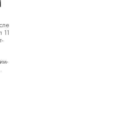
сле
л 11
т-
им-
.