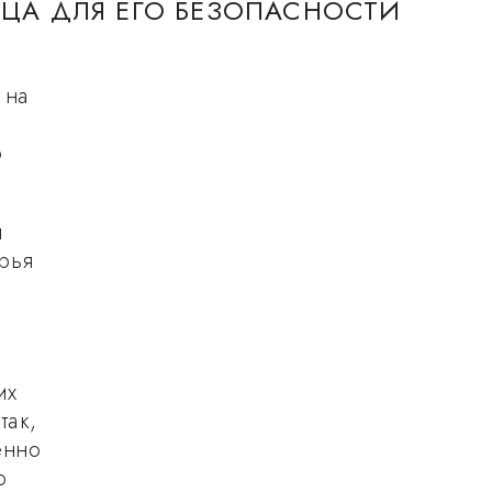
ЦА ДЛЯ ЕГО БЕЗОПАСНОСТИ
 на
о
я
рья
их
так,
енно
о