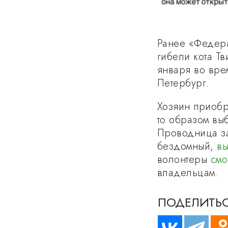
Ранее «Федер
гибели кота Т
января во вре
Петербург.
Хозяин приобре
то образом вы
Проводница за
бездомный,
вы
волонтеры
смо
владельцам.
ПОДЕЛИТЬС