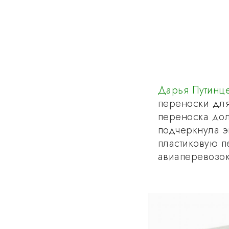
Дарья Путинц
переноски для
переноска дол
подчеркнула э
пластиковую п
авиаперевозок