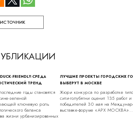
 ИСТОЧНИК
ПУБЛИКАЦИИ
DUCK-FRIENDLY-СРЕДА
ЛУЧШИЕ ПРОЕКТЫ ГОРОДСКИХ Г
ИСТИЧЕСКИЙ ТРЕНД
ВЫБЕРУТ В МОСКВЕ
последние годы становятся
Жюри конкурса по разработке типо
сине-зеленой
сити-голубятни оценит 135 работ и
грающей ключевую роль
победителей 30 мая на Междунар
огического баланса
выставке-форуме «АРХ МОСКВА».
тва жизни урбанизированных