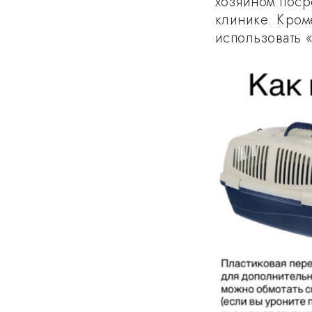
хозяином поср
клинике. Кром
использовать 