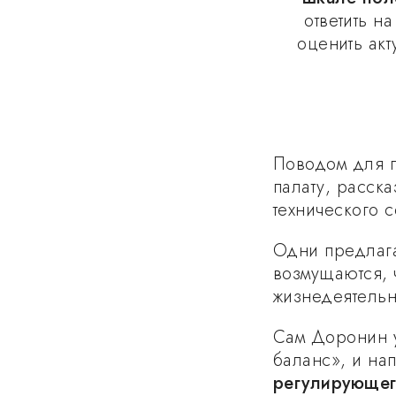
ответить н
оценить акт
Поводом для п
палату, расск
технического 
Одни предлага
возмущаются, ч
жизнедеятельн
Сам Доронин у
баланс», и на
регулирующег