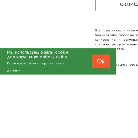
ОТПИС
Все права на фото и иные
Фонду защиты городских ж
копирование или размеще
сторонних ресурсах запрещ
правообладателем.
Мы используем файлы cookie
для улучшения работы сайта.
Ок
Политика обработки персональных
© 2026 Фонд защиты город
данных