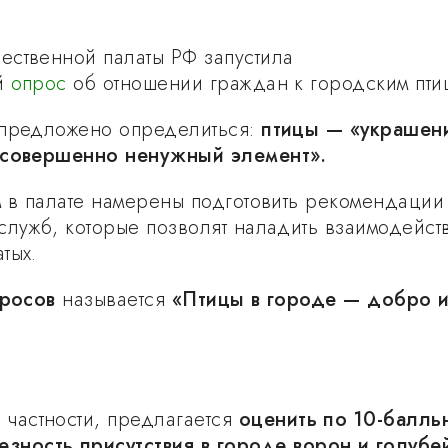
ственной палаты РФ запустила
й
опрос
об отношении граждан к городским пти
 предложено определиться:
птицы — «украшен
«совершенно ненужный элемент».
м в палате намерены подготовить рекомендации
служб, которые позволят наладить взаимодейст
тых.
просов
называется
«Птицы в городе — добро 
в частности, предлагается
оценить по 10-балль
езность присутствия в городе ворон и голубе