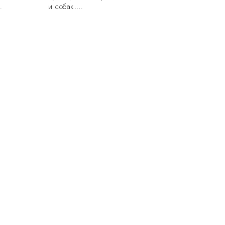
…
и собак.…