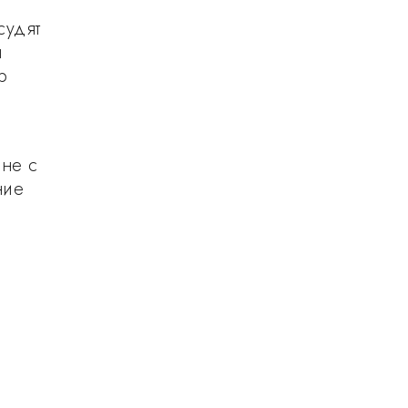
судят
ы
р
 не с
ние