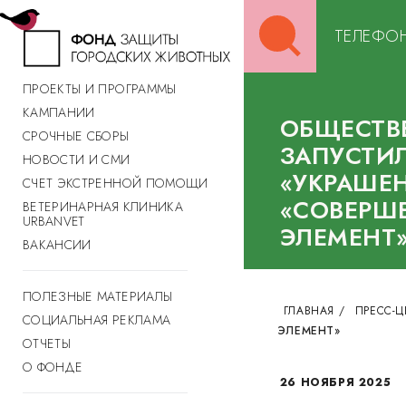
Search
ТЕЛЕФОН
for:
ПРОЕКТЫ И ПРОГРАММЫ
КАМПАНИИ
ОБЩЕСТВ
СРОЧНЫЕ СБОРЫ
ЗАПУСТИ
НОВОСТИ И СМИ
«УКРАШЕ
СЧЕТ ЭКСТРЕННОЙ ПОМОЩИ
«СОВЕРШ
ВЕТЕРИНАРНАЯ КЛИНИКА
URBANVET
ЭЛЕМЕНТ
ВАКАНСИИ
ПОЛЕЗНЫЕ МАТЕРИАЛЫ
ГЛАВНАЯ
/
ПРЕСС-Ц
СОЦИАЛЬНАЯ РЕКЛАМА
ЭЛЕМЕНТ»
ОТЧЕТЫ
О ФОНДЕ
26 НОЯБРЯ 2025