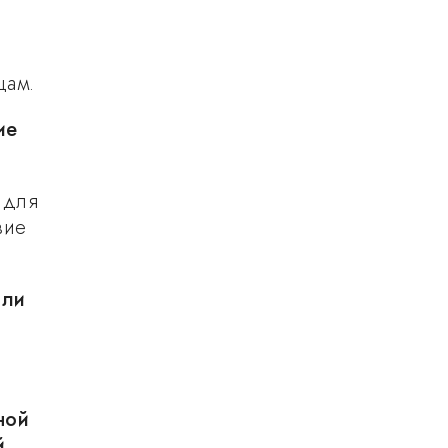
цам.
ие
 для
вие
или
ной
й
,