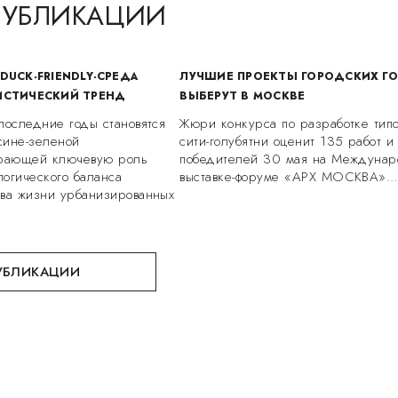
ПУБЛИКАЦИИ
DUCK-FRIENDLY-СРЕДА
ЛУЧШИЕ ПРОЕКТЫ ГОРОДСКИХ Г
ИСТИЧЕСКИЙ ТРЕНД
ВЫБЕРУТ В МОСКВЕ
последние годы становятся
Жюри конкурса по разработке типо
сине-зеленой
сити-голубятни оценит 135 работ и
грающей ключевую роль
победителей 30 мая на Междунар
огического баланса
выставке-форуме «АРХ МОСКВА».
тва жизни урбанизированных
УБЛИКАЦИИ