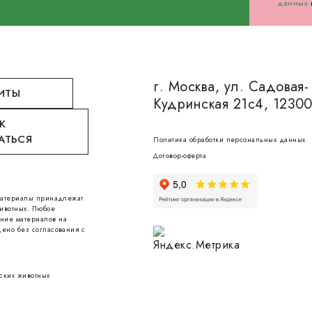
данных
г. Москва, ул. Садовая-
ИТЫ
Кудринская 21с4, 1230
К
АТЬСЯ
Политика обработки персональных данных
Договор-оферта
 материалы принадлежат
ивотных. Любое
ние материалов на
ено без согласования с
ских животных