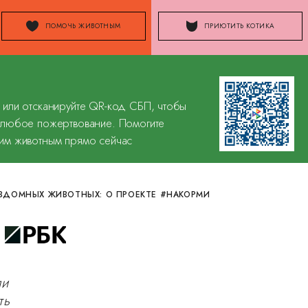
ПОМОЧЬ ЖИВОТНЫМ
ПРИЮТИТЬ КОТИКА
 или отсканируйте QR-код СБП, чтобы
 любое пожертвование. Помогите
им животным прямо сейчас
ЗДОМНЫХ ЖИВОТНЫХ: О ПРОЕКТЕ #НАКОРМИ
ли
ть