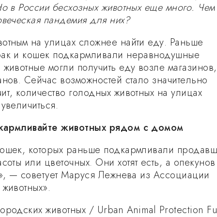
Но в России бесхозных животных еще много. Чем
овеческая пандемия для них?
отным на улицах сложнее найти еду. Раньше
бак и кошек подкармливали неравнодушные
 животные могли получить еду возле магазинов,
анов. Сейчас возможностей стало значительно
ит, количество голодных животных на улицах
 увеличиться.
кармливайте животных рядом с домом
кошек, которых раньше подкармливали продав
соты или цветочных. Они хотят есть, а опекунов
т», — советует Маруся Лежнева из Ассоциации
 животных».
ородских животных / Urban Animal Protection F