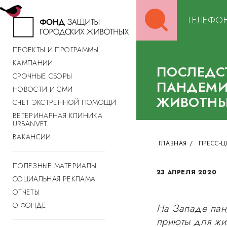
Search
ТЕЛЕФОН
for:
ПРОЕКТЫ И ПРОГРАММЫ
КАМПАНИИ
ПОСЛЕДС
СРОЧНЫЕ СБОРЫ
ПАНДЕМИ
НОВОСТИ И СМИ
ЖИВОТНЫ
СЧЕТ ЭКСТРЕННОЙ ПОМОЩИ
ВЕТЕРИНАРНАЯ КЛИНИКА
URBANVET
ВАКАНСИИ
ГЛАВНАЯ
/
ПРЕСС-Ц
ПОЛЕЗНЫЕ МАТЕРИАЛЫ
23 АПРЕЛЯ 2020
СОЦИАЛЬНАЯ РЕКЛАМА
ОТЧЕТЫ
О ФОНДЕ
На Западе пан
приюты для жи