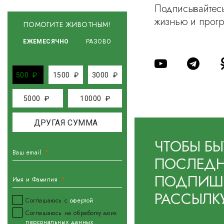
Подписывайтесь
жизнью и прог
ПОМОГИТЕ ЖИВОТНЫМ!
ЕЖЕМЕСЯЧНО
РАЗОВО
500
₽
1500
₽
3000
₽
5000
₽
10000
₽
ЧТОБЫ БЫ
Ваш email
ПОСЛЕДН
ПОДПИШИ
Имя и Фамилия
РАССЫЛК
Соглашаюсь с
офертой
Соглашаюсь на обработку моих
персональных данных