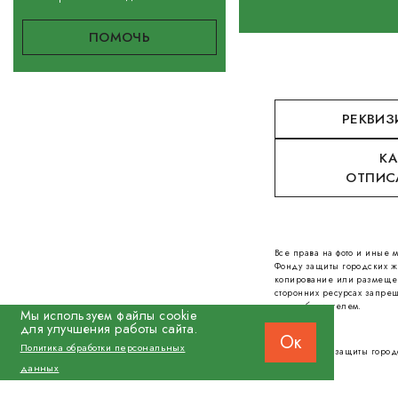
РЕКВИЗ
КА
ОТПИС
Все права на фото и иные
Фонду защиты городских ж
копирование или размеще
сторонних ресурсах запрещ
правообладателем.
Мы используем файлы cookie
для улучшения работы сайта.
Ок
Политика обработки персональных
© 2026 Фонд защиты город
данных