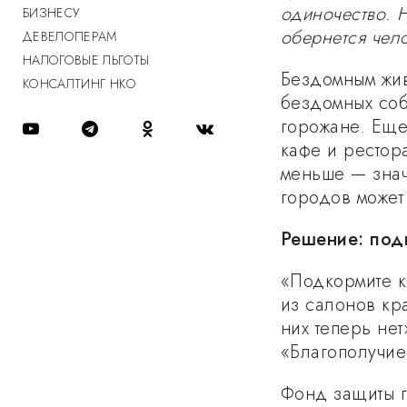
одиночество. 
БИЗНЕСУ
обернется чел
ДЕВЕЛОПЕРАМ
НАЛОГОВЫЕ ЛЬГОТЫ
Бездомным жив
КОНСАЛТИНГ НКО
бездомных со
горожане. Еще
кафе и рестор
меньше — знач
городов может
Решение: под
«Подкормите 
из салонов кра
них теперь не
«Благополучие
Фонд защиты г