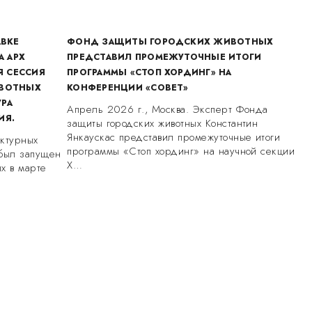
АВКЕ
ФОНД ЗАЩИТЫ ГОРОДСКИХ ЖИВОТНЫХ
А АРХ
ПРЕДСТАВИЛ ПРОМЕЖУТОЧНЫЕ ИТОГИ
Я СЕССИЯ
ПРОГРАММЫ «СТОП ХОРДИНГ» НА
ИВОТНЫХ
КОНФЕРЕНЦИИ «СОВЕТ»
УРА
Апрель 2026 г., Москва. Эксперт Фонда
ИЯ.
защиты городских животных Константин
Янкаускас представил промежуточные итоги
уктурных
программы «Стоп хординг» на научной секции
 был запущен
X…
х в марте