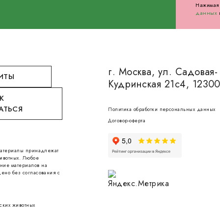
Нажимая 
данных
г. Москва, ул. Садовая-
ИТЫ
Кудринская 21с4, 1230
К
АТЬСЯ
Политика обработки персональных данных
Договор-оферта
 материалы принадлежат
ивотных. Любое
ние материалов на
ено без согласования с
ских животных