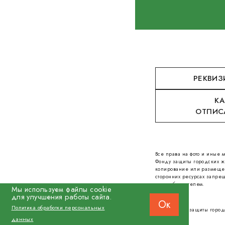
РЕКВИЗ
КА
ОТПИС
Все права на фото и иные
Фонду защиты городских ж
копирование или размеще
сторонних ресурсах запрещ
правообладателем.
Мы используем файлы cookie
для улучшения работы сайта.
Ок
Политика обработки персональных
© 2026 Фонд защиты город
данных