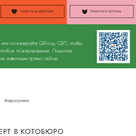
ПОМОЧЬ ЖИВОТНЫМ
ПРИЮТИТЬ КОТИКА
 или отсканируйте QR-код СБП, чтобы
 любое пожертвование. Помогите
им животным прямо сейчас
#мероприятия
ЕРТ В КОТОБЮРО