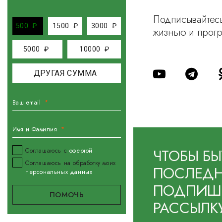
Подписывайтесь
500
₽
1500
₽
3000
₽
жизнью и прог
5000
₽
10000
₽
Ваш email
Имя и Фамилия
ЧТОБЫ БЫ
Соглашаюсь с
офертой
Соглашаюсь на обработку моих
ПОСЛЕДН
персональных данных
ПОДПИШИ
РАССЫЛК