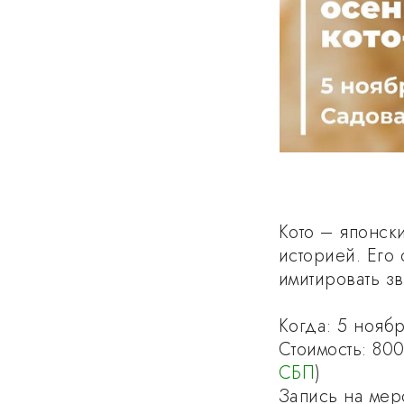
Кото – японск
историей. Его
имитировать з
⠀
Когда: 5 ноябр
Стоимость: 80
СБП
)
Запись на мер