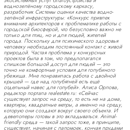
экосистемных услуг благоустройства и
воднозелёному городскому каркасу,
разработчик Системы оценки качества водно-
зелёной инфраструктуры: «Конкурс привлек
внимание архитекторов к проблематике работы с
городской биосферой, что безусловно важно не
только для птиц, но и для людей, жителей
города. Поскольку для психического здоровья
человеку необходим постоянный контакт с живой
природой. Частая проблема у конкурсных
проектов была в том, что предполагался
слишком большой доступ для людей — это
точно не комфортные условия для голубиного
убежища. Мне понравилась работа с двойной
крышей — где над голубятней есть ещё
отдельный навес для голубей». Алиса Орлова,
редактор портала realestate.ru: «Сейчас
существует запрос на среду, то есть не на дома,
квартиры, квадратные метры, а именно на среду,
которую они создают вокруг своего объекта. И
девелоперы готовы в это вкладываться. Animal-
friendly среда — такой запрос тоже, в принципе,
существует, начиная с лапомоек, кончая прудами