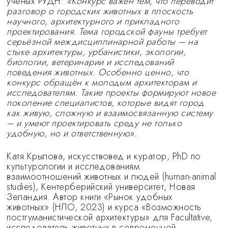
учёных РУДН:
«Конкурс важен тем, что переводит
разговор о городских животных в плоскость
научного, архитектурного и прикладного
проектирования. Тема городской фауны требует
серьёзной междисциплинарной работы – на
стыке архитектуры, урбанистики, экологии,
биологии, ветеринарии и исследований
поведения животных. Особенно ценно, что
конкурс обращён к молодым архитекторам и
исследователям. Такие проекты формируют новое
поколение специалистов, которые видят город
как живую, сложную и взаимосвязанную систему
– и умеют проектировать среду не только
удобную, но и ответственную».
Катя Крылова, искусствовед и куратор, PhD по
культурологии и исследованиям
взаимоотношений животных и людей (human-animal
studies), Кентерберийский университет, Новая
Зеландия. Автор книги «Рынок удобных
животных» (НЛО, 2023) и курса «Возможность
постгуманистической архитектуры» для Facultative,
исследователь животных в современной