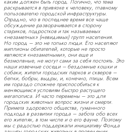
каким должен быть город. Логично, что тема
раскрывается в привязке к человеку, главному
пользователю городской инфраструктуры.
Отрадно, что в последнее время все чаще
обсуждение разворачивается в сторону
стариков, подростков и так называемых
«незаметных» (невидимых) групп населения.
Но город – это не только люди. Его населяют
миллионы обитателей, которые не просто
являются «незаметными», они еще и
безмолвные, не могут сами за себя постоять. Это
наши извечные соседи – бездомные кошки и
собаки, жители городских парков и скверов –
белки, бобры, выдры, и, конечно, птицы. Всем
им гораздо сложнее приспособиться к
меняющимся условиям быстро растущего
мегаполиса. И часто перемены – это для
городских животных вопрос жизни и смерти.
Примета здорового общества, гуманного
подхода в развитии города – забота обо всех
его жителях, в том числе и о его фауне. Поэтому
мы с радостью поддержали инициативу Фонда
защиты городских животных в проведении