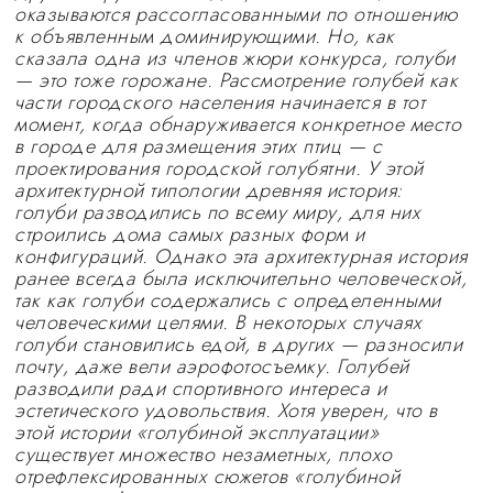
оказываются рассогласованными по отношению
к объявленным доминирующими. Но, как
сказала одна из членов жюри конкурса, голуби
— это тоже горожане. Рассмотрение голубей как
части городского населения начинается в тот
момент, когда обнаруживается конкретное место
в городе для размещения этих птиц — с
проектирования городской голубятни. У этой
архитектурной типологии древняя история:
голуби разводились по всему миру, для них
строились дома самых разных форм и
конфигураций. Однако эта архитектурная история
ранее всегда была исключительно человеческой,
так как голуби содержались с определенными
человеческими целями. В некоторых случаях
голуби становились едой, в других — разносили
почту, даже вели аэрофотосъемку. Голубей
разводили ради спортивного интереса и
эстетического удовольствия. Хотя уверен, что в
этой истории «голубиной эксплуатации»
существует множество незаметных, плохо
отрефлексированных сюжетов «голубиной