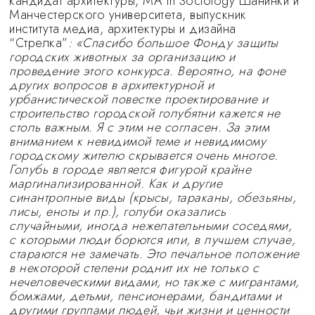
кандидат архитектуры, МА in Sociology Шанинки и
Манчестерского университета, выпускник
института медиа, архитектуры и дизайна
“Стрелка”
: «Спасибо большое Фонду защиты
городских животных за организацию и
проведение этого конкурса. Вероятно, на фоне
других вопросов в архитектурной и
урбанистической повестке проектирование и
строительство городской голубятни кажется не
столь важным. Я с этим не согласен. За этим
вниманием к невидимой теме и невидимому
городскому жителю скрывается очень многое.
Голубь в городе является фигурой крайне
маргинализированной. Как и другие
синантропные виды (крысы, тараканы, обезьяны,
лисы, еноты и пр.), голуби оказались
случайными, иногда нежелательными соседями,
с которыми люди борются или, в лучшем случае,
стараются не замечать. Это печальное положение
в некоторой степени роднит их не только с
нечеловеческими видами, но также с мигрантами,
бомжами, детьми, пенсионерами, бандитами и
другими группами людей, чьи жизни и ценности