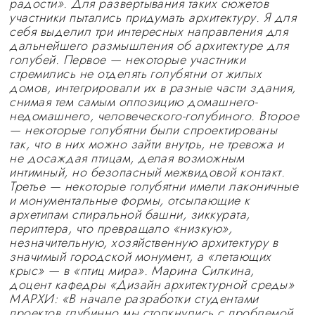
радости». Для развертывания таких сюжетов
участники пытались придумать архитектуру. Я для
себя выделил три интересных направления для
дальнейшего размышления об архитектуре для
голубей. Первое — некоторые участники
стремились не отделять голубятни от жилых
домов, интегрировали их в разные части здания,
снимая тем самым оппозицию домашнего-
недомашнего, человеческого-голубиного. Второе
— некоторые голубятни были спроектированы
так, что в них можно зайти внутрь, не тревожа и
не досаждая птицам, делая возможным
интимный, но безопасный межвидовой контакт.
Третье — некоторые голубятни имели лаконичные
и монументальные формы, отсылающие к
архетипам спиральной башни, зиккурата,
периптера, что превращало «низкую»,
незначительную, хозяйственную архитектуру в
значимый городской монумент, а «летающих
крыс» — в «птиц мира». Марина Силкина,
доцент кафедры «Дизайн архитектурной среды»
МАРХИ: «В начале разработки студентами
проектов глубинно мы столкнулись с проблемой