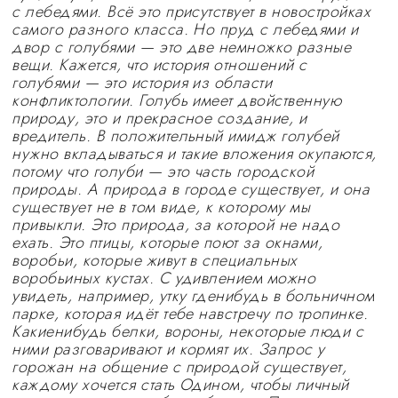
с лебедями. Всё это присутствует в новостройках
самого разного класса. Но пруд с лебедями и
двор с голубями — это две немножко разные
вещи. Кажется, что история отношений с
голубями — это история из области
конфликтологии. Голубь имеет двойственную
природу, это и прекрасное создание, и
вредитель. В положительный имидж голубей
нужно вкладываться и такие вложения окупаются,
потому что голуби — это часть городской
природы. А природа в городе существует, и она
существует не в том виде, к которому мы
привыкли. Это природа, за которой не надо
ехать. Это птицы, которые поют за окнами,
воробьи, которые живут в специальных
воробьиных кустах. С удивлением можно
увидеть, например, утку гденибудь в больничном
парке, которая идёт тебе навстречу по тропинке.
Какиенибудь белки, вороны, некоторые люди с
ними разговаривают и кормят их. Запрос у
горожан на общение с природой существует,
каждому хочется стать Одином, чтобы личный