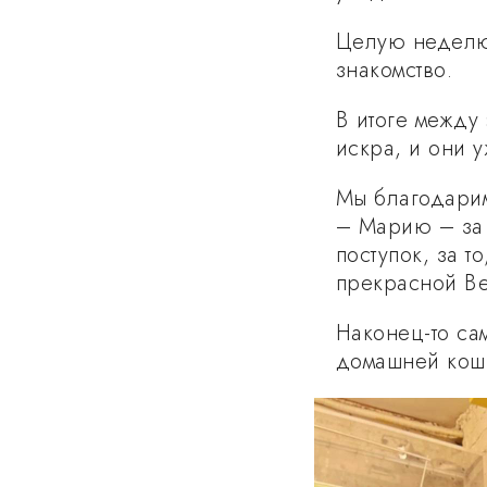
Целую неделю 
знакомство.
В итоге между
искра, и они у
Мы благодарим
– Марию – за
поступок, за т
прекрасной В
Наконец-то са
домашней кошк