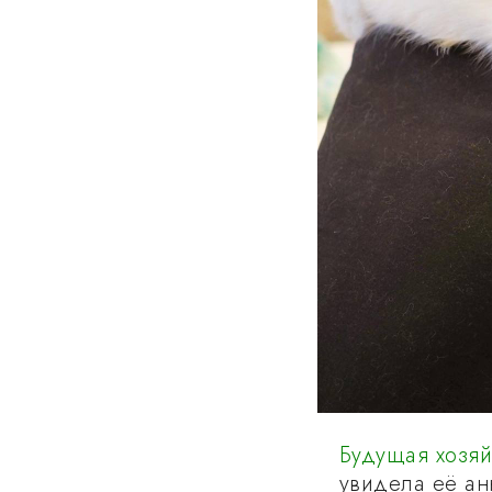
Будущая хозяй
увидела её анк