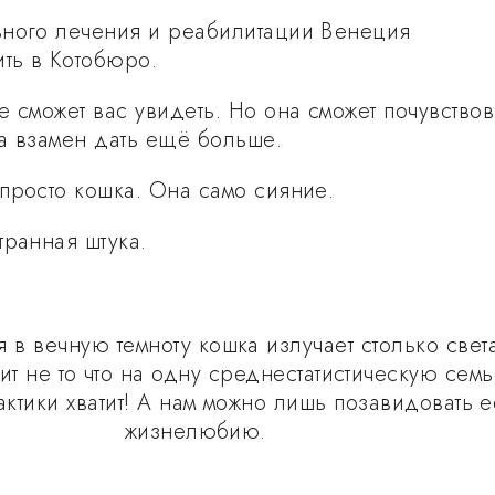
ного лечения и реабилитации Венеция
ить в Котобюро.
 сможет вас увидеть. Но она сможет почувствов
а взамен дать ещё больше.
просто кошка. Она само сияние.
транная штука.
 в вечную темноту кошка излучает столько свет
атит не то что на одну среднестатистическую сем
актики хватит! А нам можно лишь позавидовать е
жизнелюбию.