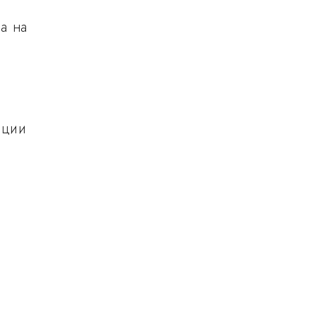
а на
еции