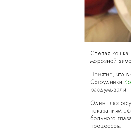
Слепая кошка 
морозной зимо
Понятно, что в
Сотрудники
К
раздумывали —
Один глаз отс
показаниям оф
больного глаз
процессов.