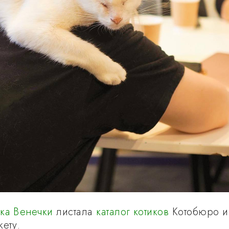
ка Венечки
листала
каталог котиков
Котобюро и
ету.