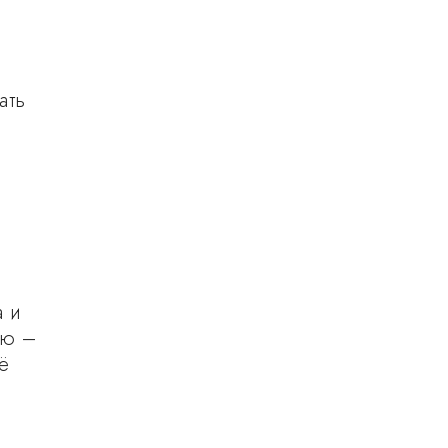
ать
а и
ью –
ё