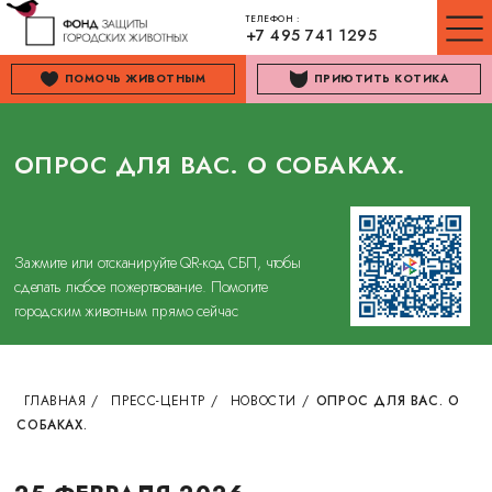
ТЕЛЕФОН :
+7 495 741 1295
ПОМОЧЬ ЖИВОТНЫМ
ПРИЮТИТЬ КОТИКА
ОПРОС ДЛЯ ВАС. О СОБАКАХ.
Зажмите или отсканируйте QR-код СБП, чтобы
сделать любое пожертвование. Помогите
городским животным прямо сейчас
ГЛАВНАЯ
/
ПРЕСС-ЦЕНТР
/
НОВОСТИ
/
ОПРОС ДЛЯ ВАС. О
СОБАКАХ.