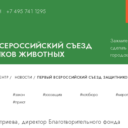
 :
+7 495 741 1295
Зажмите
ВСЕРОССИЙСКИЙ СЪЕЗД
сделать
КОВ ЖИВОТНЫХ
городск
ЕНТР
/
НОВОСТИ
/
ПЕРВЫЙ ВСЕРОССИЙСКИЙ СЪЕЗД ЗАЩИТНИКО
#закон
#зоозащита
#котобюро
#мероп
#приют
триева, директор Благотворительного фонда