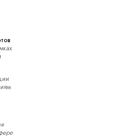
й
ютов
мках
и
ции
виям
ая
сфере