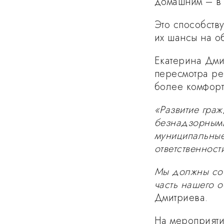
домашним – в 
Это способств
их шансы на о
Екатерина Дми
пересмотра ре
более комфорт
«Развитие гра
безнадзорными
муниципальные
ответственност
Мы должны соз
часть нашего 
Дмитриева.
На мероприят