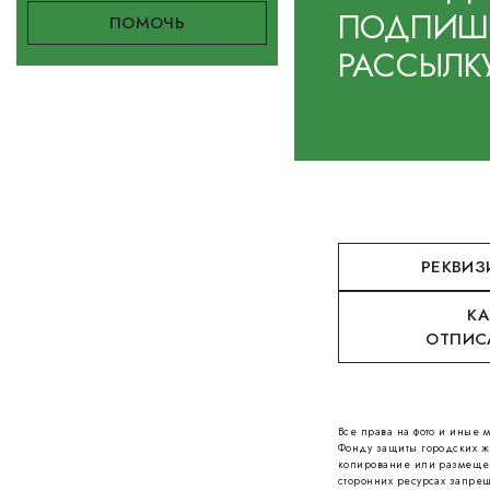
ПОДПИШИ
РАССЫЛК
РЕКВИЗ
КА
ОТПИС
Все права на фото и иные
Фонду защиты городских ж
копирование или размеще
сторонних ресурсах запрещ