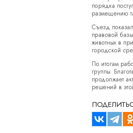
порядка посту
размещению та
Съезд показал
правовой базы
животных в пр
городской сре
По итогам раб
группы. Благо
продолжает ак
решений в это
ПОДЕЛИТЬС