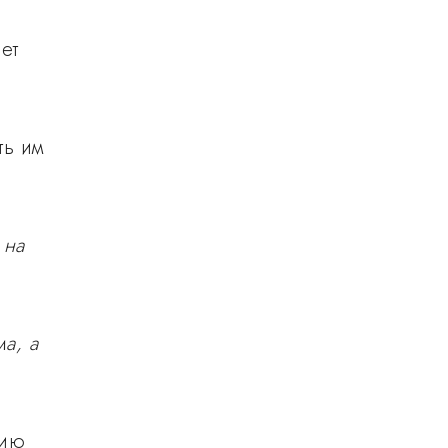
ет
ть им
 на
а, а
нию