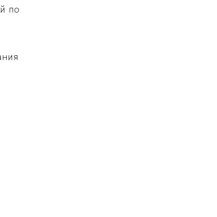
й по
ания