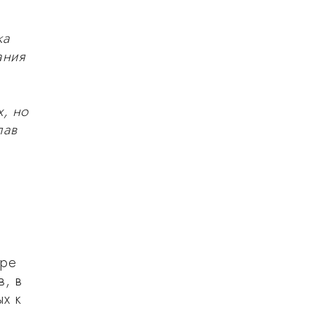
ка
ания
х, но
лав
ыре
в, в
х к