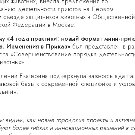
ких животных, внесла предложения по
ванию деятельности приютов на Первом
 съезде защитников животных в Общественно
ской Федерации в Москве.
у «4 года практики: новый формат мини-при
а. Изменения в Приказ»
был представлен в ра
сса «Совершенствование порядка деятельност
ивотных».
плении Екатерина подчеркнула важность адапта
авовой базы к современной специфике и усло
звития.
ы видим, как новые городские проекты и активн
буют более гибких и инновационных решений в 