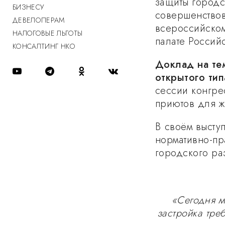
защиты городс
БИЗНЕСУ
совершенство
ДЕВЕЛОПЕРАМ
всероссийском
НАЛОГОВЫЕ ЛЬГОТЫ
палате Россий
КОНСАЛТИНГ НКО
Доклад на тем
открытого тип
сессии конгре
приютов для ж
В своём высту
нормативно-пр
городского ра
«Сегодня м
застройка тре