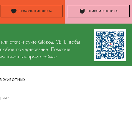
ПОМОЧЬ ЖИВОТНЫМ
ПРИЮТИТЬ КОТИКА
 или отсканируйте QR-код СБП, чтобы
 любое пожертвование. Помогите
им животным прямо сейчас
В ЖИВОТНЫХ
риятия