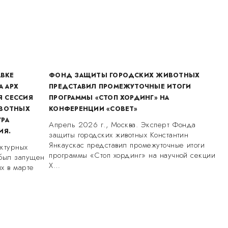
АВКЕ
ФОНД ЗАЩИТЫ ГОРОДСКИХ ЖИВОТНЫХ
А АРХ
ПРЕДСТАВИЛ ПРОМЕЖУТОЧНЫЕ ИТОГИ
Я СЕССИЯ
ПРОГРАММЫ «СТОП ХОРДИНГ» НА
ИВОТНЫХ
КОНФЕРЕНЦИИ «СОВЕТ»
УРА
Апрель 2026 г., Москва. Эксперт Фонда
ИЯ.
защиты городских животных Константин
Янкаускас представил промежуточные итоги
уктурных
программы «Стоп хординг» на научной секции
 был запущен
X…
х в марте