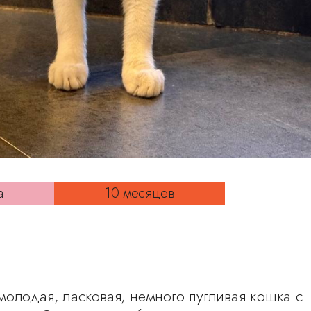
а
10 месяцев
олодая, ласковая, немного пугливая кошка с