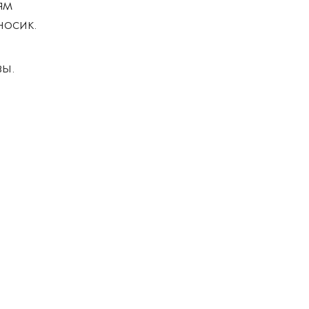
ям
носик.
ы.