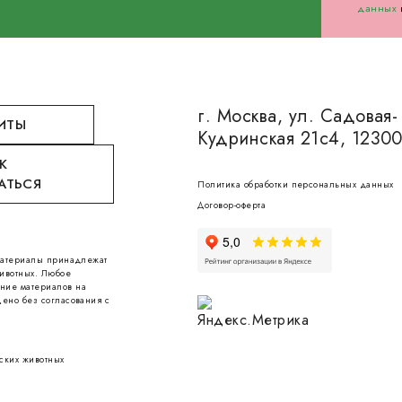
данных
г. Москва, ул. Садовая-
ИТЫ
Кудринская 21с4, 1230
К
АТЬСЯ
Политика обработки персональных данных
Договор-оферта
 материалы принадлежат
ивотных. Любое
ние материалов на
ено без согласования с
ских животных