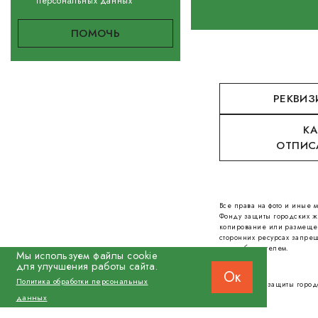
персональных данных
РЕКВИЗ
КА
ОТПИС
Все права на фото и иные
Фонду защиты городских ж
копирование или размеще
сторонних ресурсах запрещ
правообладателем.
Мы используем файлы cookie
для улучшения работы сайта.
Ок
Политика обработки персональных
© 2026 Фонд защиты город
данных