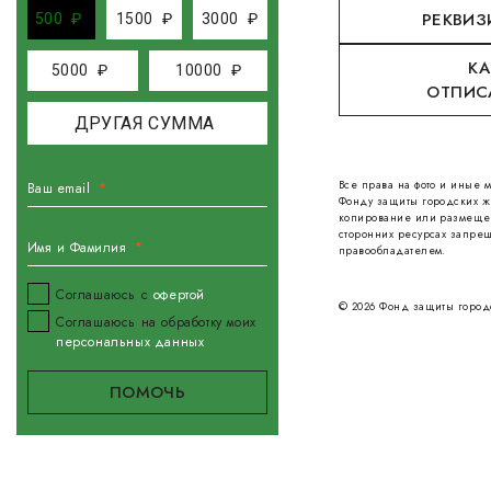
РЕКВИЗ
500
₽
1500
₽
3000
₽
КА
5000
₽
10000
₽
ОТПИС
Все права на фото и иные
Ваш email
Фонду защиты городских ж
копирование или размеще
сторонних ресурсах запрещ
Имя и Фамилия
правообладателем.
Соглашаюсь с
офертой
© 2026 Фонд защиты город
Соглашаюсь на обработку моих
персональных данных