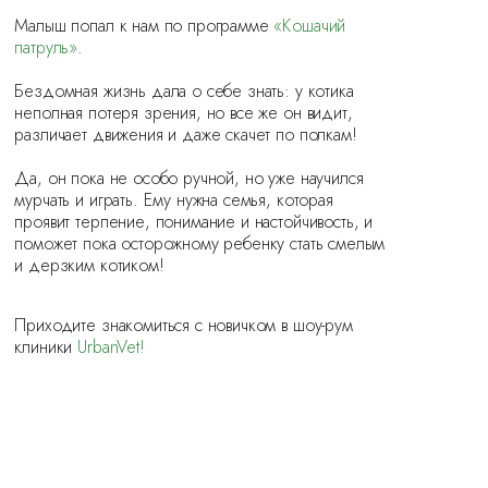
Малыш попал к нам по программе
«Кошачий
патруль»
.
⠀
Бездомная жизнь дала о себе знать: у котика
неполная потеря зрения, но все же он видит,
различает движения и даже скачет по полкам!
⠀
Да, он пока не особо ручной, но уже научился
мурчать и играть. Ему нужна семья, которая
проявит терпение, понимание и настойчивость, и
поможет пока осторожному ребенку стать смелым
и дерзким котиком!
Приходите знакомиться с новичком в шоу-рум
клиники
UrbanVet!