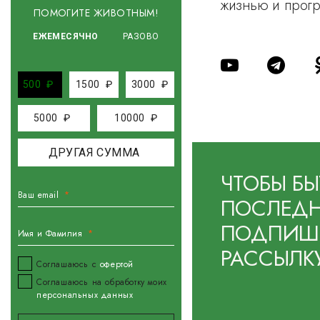
жизнью и прог
ПОМОГИТЕ ЖИВОТНЫМ!
ЕЖЕМЕСЯЧНО
РАЗОВО
500
₽
1500
₽
3000
₽
5000
₽
10000
₽
ЧТОБЫ БЫ
Ваш email
ПОСЛЕДН
ПОДПИШИ
Имя и Фамилия
РАССЫЛК
Соглашаюсь с
офертой
Соглашаюсь на обработку моих
персональных данных