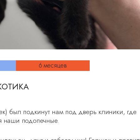
6 месяцев
КОТИКА
ек) был подкинут нам под дверь клиники, где
я наши подопечные.
паньон, друг и собеседник! Горшок и правил