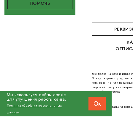
РЕКВИЗ
КА
ОТПИС
Все права на фото и иные
Фонду защиты городских ж
копирование или размеще
сторонних ресурсах запрещ
правообладателем.
Мы используем файлы cookie
для улучшения работы сайта.
Ок
Политика обработки персональных
© 2026 Фонд защиты город
данных