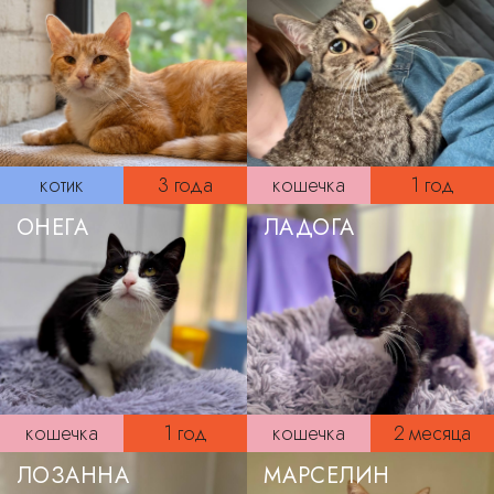
котик
3 года
кошечка
1 год
ОНЕГА
ЛАДОГА
кошечка
1 год
кошечка
2 месяца
ЛОЗАННА
МАРСЕЛИН