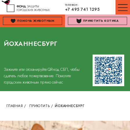
ТЕЛЕФОН :
+7 495 741 1295
ПОМОЧЬ ЖИВОТНЫМ
ПРИЮТИТЬ КОТИКА
ЙОХАННЕСБУРГ
Зажмите или отсканируйте QR-код СБП, чтобы
сделать любое пожертвование. Помогите
городским животным прямо сейчас
ГЛАВНАЯ
/
ПРИЮТИТЬ
/
ЙОХАННЕСБУРГ