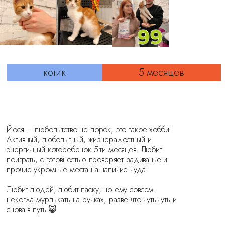
котик
5 месяцев
Йося – любопытство не порок, это такое хобби!
Активный, любопытный, жизнерадостный и
энергичный которебёнок 5-ти месяцев. Любит
поиграть, с готовностью проверяет задиванье и
прочие укромные места на наличие чуда!
⠀
Любит людей, любит ласку, но ему совсем
некогда мурлыкать на ручках, разве что чуть-чуть и
снова в путь 😺