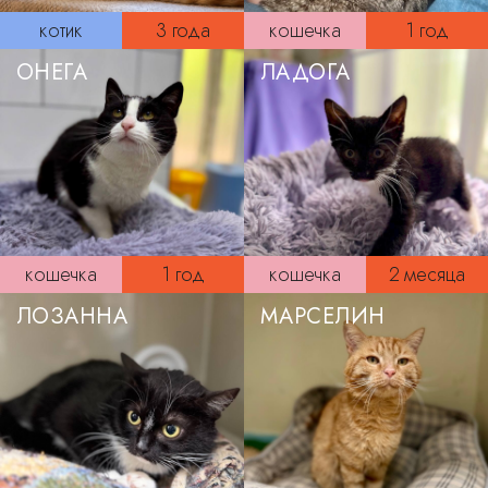
котик
3 года
кошечка
1 год
ОНЕГА
ЛАДОГА
кошечка
1 год
кошечка
2 месяца
ЛОЗАННА
МАРСЕЛИН