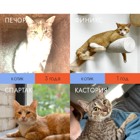
ПЕЧОРА
ФИНИКС
котик
3 года
котик
1 год
СПАРТАК
КАСТОРИЯ