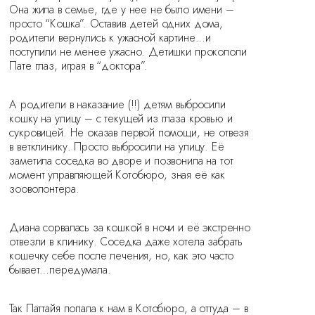
Она жила в семье, где у нее не было имени –
просто “Кошка”. Оставив детей одних дома,
родители вернулись к ужасной картине…и
поступили не менее ужасно. Детишки прокололи
Пате глаз, играя в “доктора”.
А родители в наказание (!!) детям выбросили
кошку на улицу – с текущей из глаза кровью и
сукровицей. Не оказав первой помощи, не отвезя
в ветклинику. Просто выбросили на улицу. Её
заметила соседка во дворе и позвонила на тот
момент управляющей Котобюро, зная её как
зооволонтера.
Диана сорвалась за кошкой в ночи и её экстренно
отвезли в клинику. Соседка даже хотела забрать
кошечку себе после лечения, но, как это часто
бывает…передумала.
Так Паттайя попала к нам в Котобюро, а оттуда – в