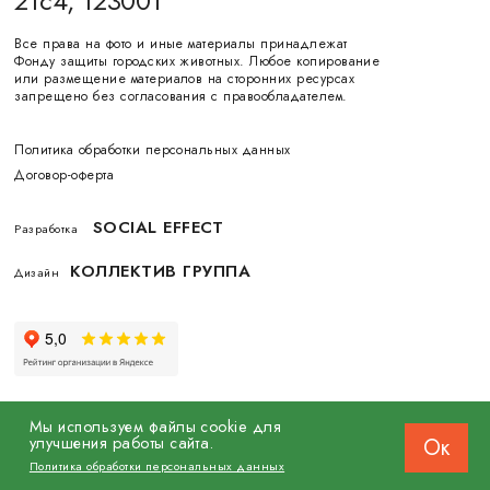
21с4, 123001
Все права на фото и иные материалы принадлежат
Фонду защиты городских животных. Любое копирование
или размещение материалов на сторонних ресурсах
запрещено без согласования с правообладателем.
Политика обработки персональных данных
Договор-оферта
SOCIAL EFFECT
Разработка
КОЛЛЕКТИВ ГРУППА
Дизайн
Мы используем файлы cookie для
улучшения работы сайта.
Ок
© 2026 Фонд защиты городских животных
Политика обработки персональных данных