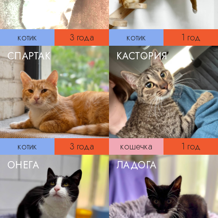
котик
3 года
котик
1 год
СПАРТАК
КАСТОРИЯ
котик
3 года
кошечка
1 год
ОНЕГА
ЛАДОГА