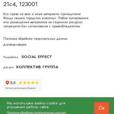
21с4, 123001
Все права на фото и иные материалы принадлежат
Фонду защиты городских животных. Любое копирование
или размещение материалов на сторонних ресурсах
запрещено без согласования с правообладателем.
Политика обработки персональных данных
Договор-оферта
SOCIAL EFFECT
Разработка
КОЛЛЕКТИВ ГРУППА
Дизайн
Мы используем файлы cookie для
улучшения работы сайта.
Ок
© 2026 Фонд защиты городских животных
Политика обработки персональных данных