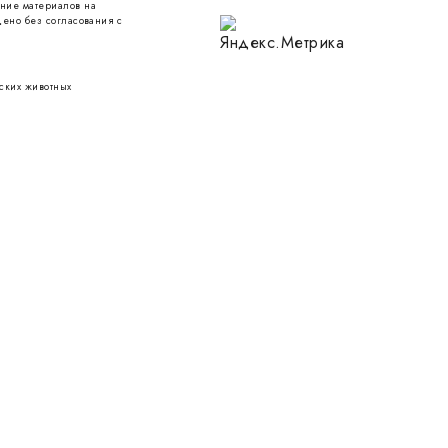
ние материалов на
ено без согласования с
ских животных