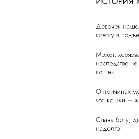
ИСТОРИЯ
Девочек наше
клетку в подъ
Может, хозяев
наследстве не
кошек.
О причинах мо
что кошки – 
Слава богу, д
надолго!