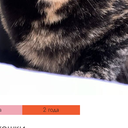
а
2 года