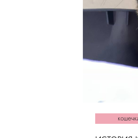
кошечк