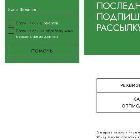
ПОСЛЕДН
Имя и Фамилия
ПОДПИШИ
Соглашаюсь с
офертой
РАССЫЛК
Соглашаюсь на обработку моих
персональных данных
РЕКВИЗ
КА
ОТПИС
Все права на фото и иные
Фонду защиты городских ж