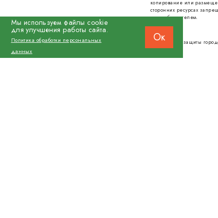
копирование или размеще
сторонних ресурсах запрещ
правообладателем.
Мы используем файлы cookie
для улучшения работы сайта.
Ок
Политика обработки персональных
© 2026 Фонд защиты город
данных