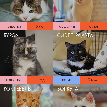
кошечка
5 лет
кошечка
6 лет
БУРСА
СИЭТЛ РАДУГА
кошечка
1 год
котик
3 года
КОКТЕБЕЛЬ
ВОРКУТА