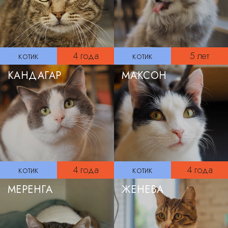
котик
4 года
котик
5 лет
КАНДАГАР
МАКСОН
котик
4 года
котик
4 года
МЕРЕНГА
ЖЕНЕВА