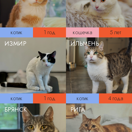
котик
1 год
кошечка
5 лет
ИЗМИР
ИЛЬМЕНЬ
котик
1 год
котик
4 года
БРЯНСК
РИГА