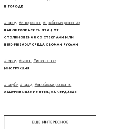
В ГОРОДЕ
#город
#интересное
#проблема-решение
КАК ОБЕЗОПАСИТЬ ПТИЦ ОТ
СТОЛКНОВЕНИЯ СО СТЕКЛАМИ ИЛИ
BIRD-FRIENDLY СРЕДА СВОИМИ РУКАМИ
#город
#закон
#интересное
ИНСТРУКЦИЯ
#голуби
#город
#проблема-решение
ЗАМУРОВЫВАНИЕ ПТИЦ НА ЧЕРДАКАХ
ЕЩЕ ИНТЕРЕСНОЕ