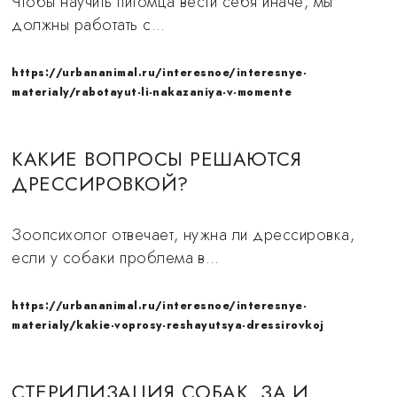
Чтобы научить питомца вести себя иначе, мы
должны работать с…
https://urbananimal.ru/interesnoe/interesnye-
materialy/rabotayut-li-nakazaniya-v-momente
КАКИЕ ВОПРОСЫ РЕШАЮТСЯ
ДРЕССИРОВКОЙ?
Зоопсихолог отвечает, нужна ли дрессировка,
если у собаки проблема в…
https://urbananimal.ru/interesnoe/interesnye-
materialy/kakie-voprosy-reshayutsya-dressirovkoj
СТЕРИЛИЗАЦИЯ СОБАК. ЗА И