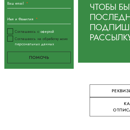
ЧТОБЫ БЫ
Ваш email
ПОСЛЕДН
Имя и Фамилия
ПОДПИШИ
Соглашаюсь с
офертой
РАССЫЛК
Соглашаюсь на обработку моих
персональных данных
РЕКВИЗ
КА
ОТПИС