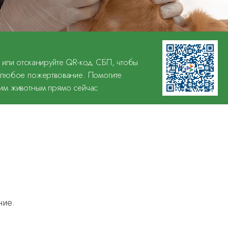
 или отсканируйте QR-код СБП, чтобы
 любое пожертвование. Помогите
им животным прямо сейчас
ние.