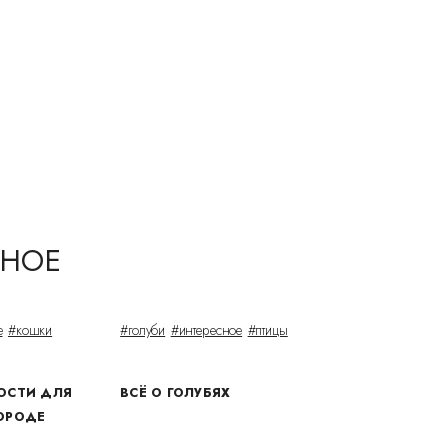
СНОЕ
е
#кошки
#голуби
#интересное
#птицы
ОСТИ ДЛЯ
ВСЁ О ГОЛУБЯХ
ОРОДЕ