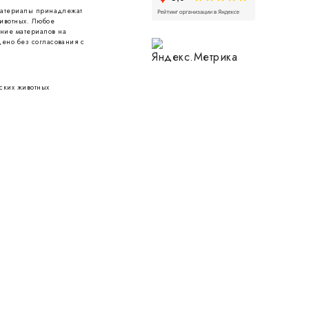
 материалы принадлежат
ивотных. Любое
ние материалов на
ено без согласования с
ских животных