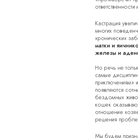
ответственности 
Кастрация увели
многих поведенч
хронических за
матки и яичник
железы и аден
⠀
Но речь не толь
самые дисциплин
приключениям» и
появляются сотн
бездомных живот
кошек оказывают
отношение хозяе
решения пробле
Мы будем призна