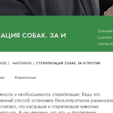
Зажмите
АЦИЯ СОБАК. ЗА И
сделать
городск
СНОЕ
/
МАТЕРИАЛЫ
/
СТЕРИЛИЗАЦИЯ СОБАК. ЗА И ПРОТИВ
аки
#стерилизация
ность и необходимость стерилизации. Ведь это
уманный способ остановить бесконтрольное размноже
считают, что кастрация и стерилизация животных
рироде». А мы уверены, что это — проявление