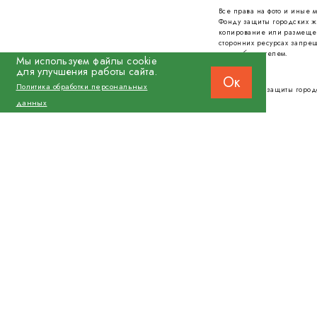
Все права на фото и иные
Фонду защиты городских ж
копирование или размеще
сторонних ресурсах запрещ
правообладателем.
Мы используем файлы cookie
для улучшения работы сайта.
Ок
Политика обработки персональных
© 2026 Фонд защиты город
данных