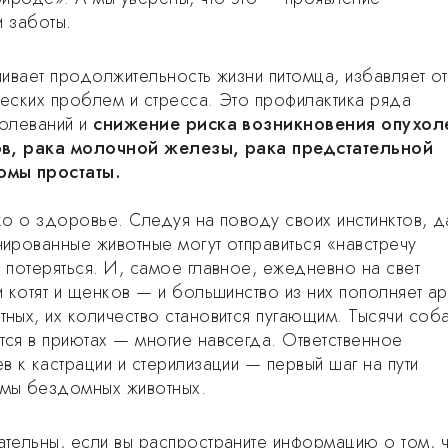
и заботы.
чивает продолжительность жизни питомца, избавляет от
еских проблем и стресса. Это профилактика ряда
болеваний и
снижение риска возникновения опухол
ов, рака молочной железы, рака предстательной
омы простаты.
ко о здоровье. Следуя на поводу своих инстинктов, 
ированные животные могут отправиться «навстречу
 потеряться. И, самое главное, ежедневно на свет
и котят и щенков — и большинство из них пополняет а
ных, их количество становится пугающим. Тысячи соба
ся в приютах — многие навсегда. Ответственное
в к кастрации и стерилизации — первый шаг на пути
мы бездомных животных.
тельны, если вы распространите информацию о том, ч