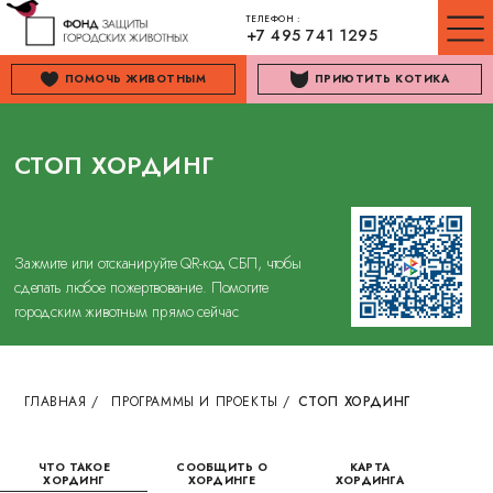
ТЕЛЕФОН :
+7 495 741 1295
ПОМОЧЬ ЖИВОТНЫМ
ПРИЮТИТЬ КОТИКА
СТОП ХОРДИНГ
Зажмите или отсканируйте QR-код СБП, чтобы
сделать любое пожертвование. Помогите
городским животным прямо сейчас
ГЛАВНАЯ
/
ПРОГРАММЫ И ПРОЕКТЫ
/
СТОП ХОРДИНГ
ЧТО ТАКОЕ
СООБЩИТЬ О
КАРТА
ХОРДИНГ
ХОРДИНГЕ
ХОРДИНГА