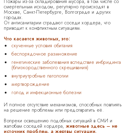
Пожары из-за складирования мусора, в том числе со
смертельным исходом, регулярно происходят в
Москве, Санкт-Петербурге, Волгограде и других
городах.
От антисанитарии страдают соседи хордера, что
приводит к конфликтным ситуациям.
Что касается животных, это:
скученные условия обитания
беспорядочное размножение
генетические заболевания вследствие инбридинга
(
близкородственного скрещивания)
внутриутробные патологии
мертворождение
голод и
инфекционные болезни
И полное отсутствие механизмов, способных повлиять
на решение проблемы или предотвратить её.
Вопреки освещению подобных ситуаций в СМИ и
жалобам соседей хордера,
животные здесь – не
источник проблем, а жертвы ситуации.